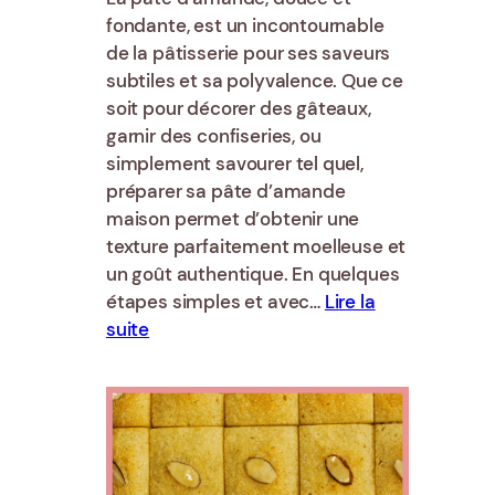
fondante, est un incontournable
de la pâtisserie pour ses saveurs
subtiles et sa polyvalence. Que ce
soit pour décorer des gâteaux,
garnir des confiseries, ou
simplement savourer tel quel,
préparer sa pâte d’amande
maison permet d’obtenir une
texture parfaitement moelleuse et
un goût authentique. En quelques
étapes simples et avec…
Lire la
:
suite
Recette
de
pâte
d’amande
pour
la