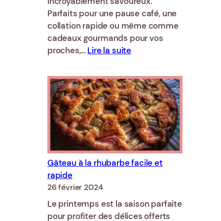
incroyablement savoureux.
Parfaits pour une pause café, une
collation rapide ou même comme
cadeaux gourmands pour vos
:
proches,…
Lire la suite
Faire
des
biscuits
à
l’emporte-
pièce
Gâteau à la rhubarbe facile et
rapide
26 février 2024
Le printemps est la saison parfaite
pour profiter des délices offerts