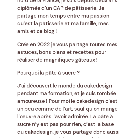
nord de la France, je suis depuis deux ans
la
diplômée d’un CAP de pâtisserie. Je
confiture
partage mon temps entre ma passion
qu’est la pâtisserie et ma famille, mes
amis et ce blog !
Crée en 2022 je vous partage toutes mes
astuces, bons plans et recettes pour
réaliser de magnifiques gâteaux !
Pourquoi la pâte à sucre ?
J’ai découvert le monde du cakedesign
pendant ma formation, et je suis tombée
amoureuse ! Pour moi le cakedesign c’est
un peu comme de l’art, sauf qu’on mange
l’oeuvre après l’avoir admirée. La pâte à
sucre n’y est pas pour rien, c’est la base
du cakedesign, je vous partage donc aussi