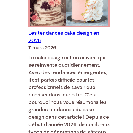
le
guide
du
débutant
Les tendances cake design en
2026
11 mars 2026
Le cake design est un univers qui
se réinvente quotidiennement.
Avec des tendances émergentes,
il est parfois difficile pour les
professionnels de savoir quoi
prioriser dans leur offre. C’est
pourquoi nous vous résumons les
grandes tendances du cake
design dans cet article ! Depuis ce
début d’année 2026, de nombreux
types de décorations de gâteaux…