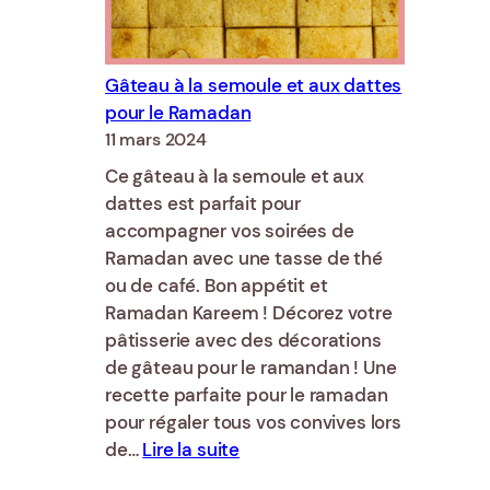
pâtisserie
Gâteau à la semoule et aux dattes
pour le Ramadan
11 mars 2024
Ce gâteau à la semoule et aux
dattes est parfait pour
accompagner vos soirées de
Ramadan avec une tasse de thé
ou de café. Bon appétit et
Ramadan Kareem ! Décorez votre
pâtisserie avec des décorations
de gâteau pour le ramandan ! Une
recette parfaite pour le ramadan
pour régaler tous vos convives lors
:
de…
Lire la suite
Gâteau