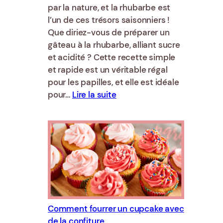
par la nature, et la rhubarbe est
l’un de ces trésors saisonniers !
Que diriez-vous de préparer un
gâteau à la rhubarbe, alliant sucre
et acidité ? Cette recette simple
et rapide est un véritable régal
pour les papilles, et elle est idéale
:
pour…
Lire la suite
Gâteau
à
la
rhubarbe
facile
et
rapide
Comment fourrer un cupcake avec
de la confiture