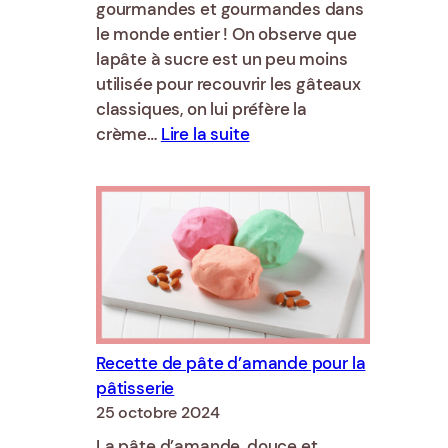
gourmandes et gourmandes dans
le monde entier ! On observe que
lapâte à sucre est un peu moins
utilisée pour recouvrir les gâteaux
classiques, on lui préfère la
:
crème…
Lire la suite
Quelles
sont
les
tendances
du
cake
design
en
2025
Recette de pâte d’amande pour la
?
pâtisserie
25 octobre 2024
La pâte d’amande, douce et