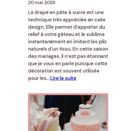
20 mai 2026
Le drapé en pâte à sucre est une
technique très appréciée en cake
design. Elle permet d’apporter du
relief à votre gâteau et le sublime
instantanément en imitant les plis
naturels d’un tissu. En cette saison
des mariages, il n’est pas étonnant
que je vous en parle puisque cette
décoration est souvent utilisée
:
pour les…
Lire la suite
Comment
faire
un
drapé
en
pâte
à