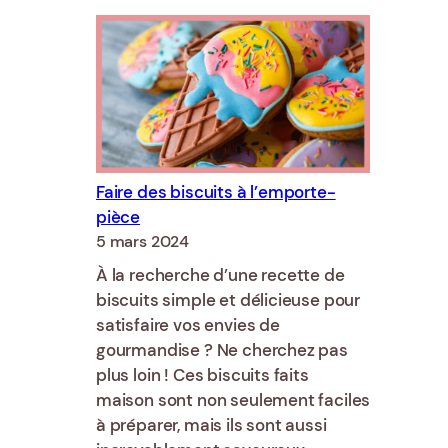
à
la
semoule
et
aux
dattes
pour
le
Faire des biscuits à l’emporte-
Ramadan
pièce
5 mars 2024
À la recherche d’une recette de
biscuits simple et délicieuse pour
satisfaire vos envies de
gourmandise ? Ne cherchez pas
plus loin ! Ces biscuits faits
maison sont non seulement faciles
à préparer, mais ils sont aussi